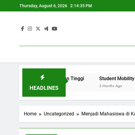
Skip
Thursday, August 6, 2026
2:14:36 PM
to
content
t Citra Perguruan Tinggi
Student Mobility dan Progra
3 Months Ago
HEADLINES
Home
Uncategorized
Menjadi Mahasiswa di K