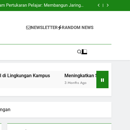
al dalam Mengangkat Citra Perguruan Tinggi
ram Pertukaran Pelajar: Membangun Jaringan
Global di Lingkungan Kampus
l Lewat Kegiatan Organisasi Kemahasiswaan
 Studi Merdeka Belajar di Era Digitalisasi
al dalam Mengangkat Citra Perguruan Tinggi
ram Pertukaran Pelajar: Membangun Jaringan
NEWSLETTER
RANDOM NEWS
Global di Lingkungan Kampus
l Lewat Kegiatan Organisasi Kemahasiswaan
 Studi Merdeka Belajar di Era Digitalisasi
ngan Kampus
Meningkatkan Soft Skill Lewat Kegiatan Or
3 Months Ago
angan