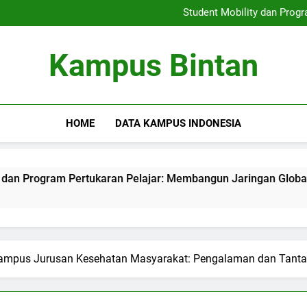
Keterlibatan Pengakuan Glob
Student Mobility dan Prog
Meningkatkan Soft Skil
Penggembangan Program
Keterlibatan Pengakuan Glob
Kampus Bintan
Student Mobility dan Prog
Meningkatkan Soft Skil
Penggembangan Program
HOME
DATA KAMPUS INDONESIA
m Pertukaran Pelajar: Membangun Jaringan Global di Lingku
ampus Jurusan Kesehatan Masyarakat: Pengalaman dan Tant