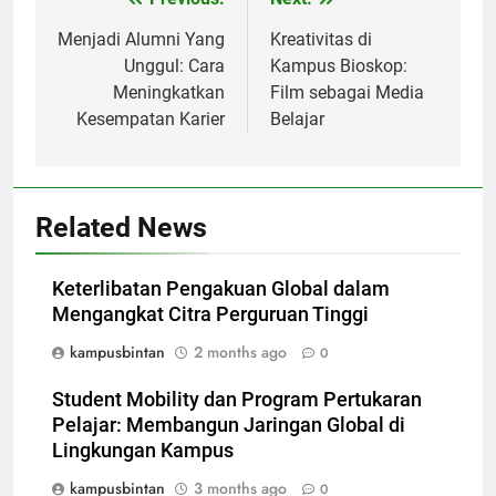
Post
navigation
Menjadi Alumni Yang
Kreativitas di
Unggul: Cara
Kampus Bioskop:
Meningkatkan
Film sebagai Media
Kesempatan Karier
Belajar
Related News
Keterlibatan Pengakuan Global dalam
Mengangkat Citra Perguruan Tinggi
kampusbintan
2 months ago
0
Student Mobility dan Program Pertukaran
Pelajar: Membangun Jaringan Global di
Lingkungan Kampus
kampusbintan
3 months ago
0