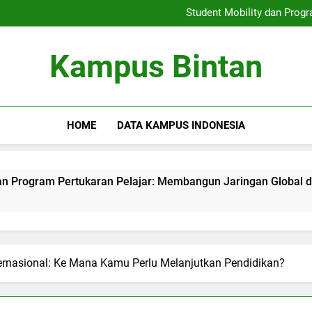
Keterlibatan Pengakuan Glob
Student Mobility dan Prog
Meningkatkan Soft Skil
Penggembangan Program
Keterlibatan Pengakuan Glob
Kampus Bintan
Student Mobility dan Prog
Meningkatkan Soft Skil
Penggembangan Program
HOME
DATA KAMPUS INDONESIA
m Pertukaran Pelajar: Membangun Jaringan Global di Lingkun
Internasional: Ke Mana Kamu Perlu Melanjutkan Pendidikan?