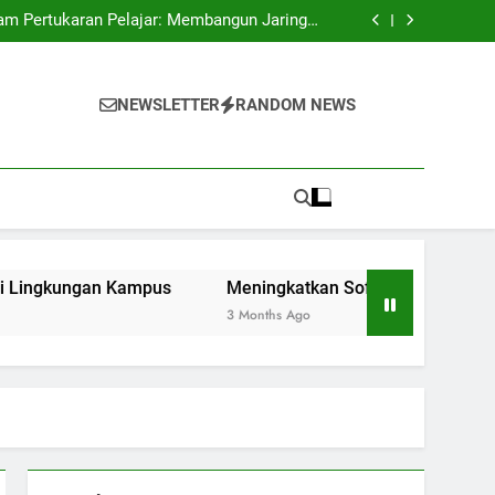
al dalam Mengangkat Citra Perguruan Tinggi
ram Pertukaran Pelajar: Membangun Jaringan
Global di Lingkungan Kampus
l Lewat Kegiatan Organisasi Kemahasiswaan
 Studi Merdeka Belajar di Era Digitalisasi
al dalam Mengangkat Citra Perguruan Tinggi
ram Pertukaran Pelajar: Membangun Jaringan
NEWSLETTER
RANDOM NEWS
Global di Lingkungan Kampus
l Lewat Kegiatan Organisasi Kemahasiswaan
 Studi Merdeka Belajar di Era Digitalisasi
gan Kampus
Meningkatkan Soft Skill Lewat Kegiatan Or
3 Months Ago