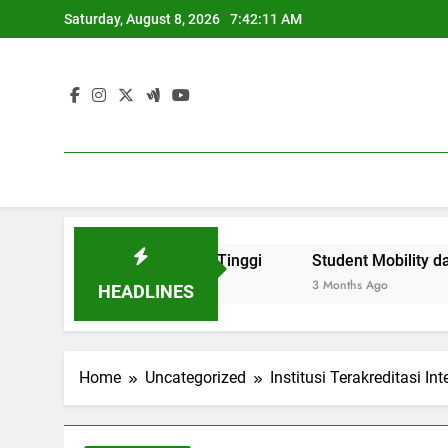
Skip
Saturday, August 8, 2026
7:42:12 AM
to
content
t Citra Perguruan Tinggi
Student Mobility dan Progra
3 Months Ago
HEADLINES
Home
Uncategorized
Institusi Terakreditasi 