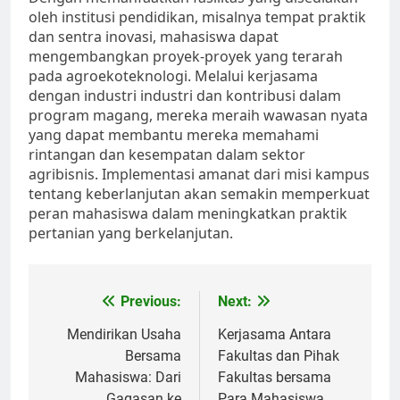
oleh institusi pendidikan, misalnya tempat praktik
dan sentra inovasi, mahasiswa dapat
mengembangkan proyek-proyek yang terarah
pada agroekoteknologi. Melalui kerjasama
dengan industri industri dan kontribusi dalam
program magang, mereka meraih wawasan nyata
yang dapat membantu mereka memahami
rintangan dan kesempatan dalam sektor
agribisnis. Implementasi amanat dari misi kampus
tentang keberlanjutan akan semakin memperkuat
peran mahasiswa dalam meningkatkan praktik
pertanian yang berkelanjutan.
Post
Previous:
Next:
navigation
Mendirikan Usaha
Kerjasama Antara
Bersama
Fakultas dan Pihak
Mahasiswa: Dari
Fakultas bersama
Gagasan ke
Para Mahasiswa