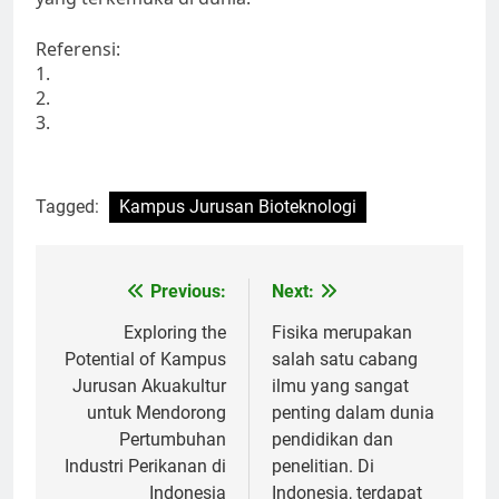
Referensi:
1.
2.
3.
Tagged:
Kampus Jurusan Bioteknologi
Post
Previous:
Next:
navigation
Exploring the
Fisika merupakan
Potential of Kampus
salah satu cabang
Jurusan Akuakultur
ilmu yang sangat
untuk Mendorong
penting dalam dunia
Pertumbuhan
pendidikan dan
Industri Perikanan di
penelitian. Di
Indonesia
Indonesia, terdapat