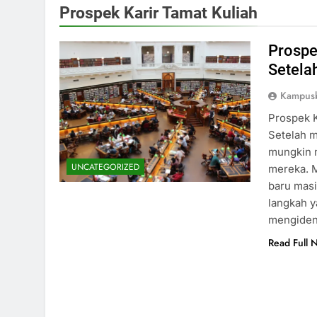
Prospek Karir Tamat Kuliah
Prospe
Setela
Kampusb
Prospek K
Setelah m
mungkin m
UNCATEGORIZED
mereka. M
baru masi
langkah y
mengident
Read Full 