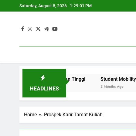
Skip
Saturday, August 8, 2026
1:29:01 PM
to
content
angkat Citra Perguruan Tinggi
Student Mobility dan Pr
3 Months Ago
HEADLINES
Home
Prospek Karir Tamat Kuliah