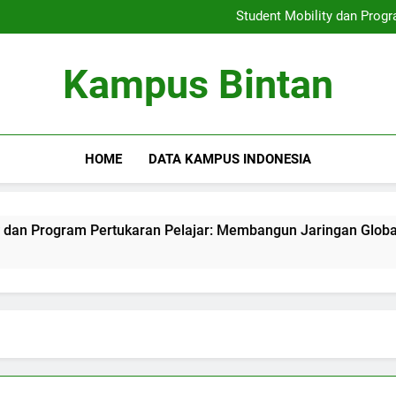
Keterlibatan Pengakuan Glob
Student Mobility dan Prog
Meningkatkan Soft Skil
Penggembangan Program
Keterlibatan Pengakuan Glob
Kampus Bintan
Student Mobility dan Prog
Meningkatkan Soft Skil
Penggembangan Program
HOME
DATA KAMPUS INDONESIA
ogram Pertukaran Pelajar: Membangun Jaringan Global di Li