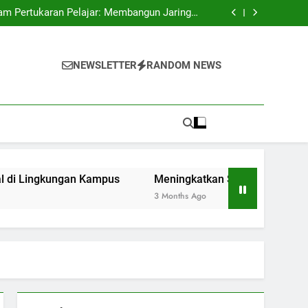
al dalam Mengangkat Citra Perguruan Tinggi
ram Pertukaran Pelajar: Membangun Jaringan
Global di Lingkungan Kampus
l Lewat Kegiatan Organisasi Kemahasiswaan
 Studi Merdeka Belajar di Era Digitalisasi
al dalam Mengangkat Citra Perguruan Tinggi
ram Pertukaran Pelajar: Membangun Jaringan
NEWSLETTER
RANDOM NEWS
Global di Lingkungan Kampus
l Lewat Kegiatan Organisasi Kemahasiswaan
 Studi Merdeka Belajar di Era Digitalisasi
ngkungan Kampus
Meningkatkan Soft Skill Lewat Kegiat
3 Months Ago