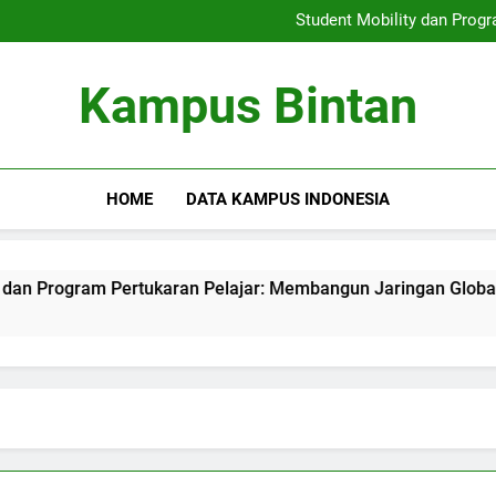
Keterlibatan Pengakuan Glob
Student Mobility dan Prog
Meningkatkan Soft Skil
Penggembangan Program
Keterlibatan Pengakuan Glob
Kampus Bintan
Student Mobility dan Prog
Meningkatkan Soft Skil
Penggembangan Program
HOME
DATA KAMPUS INDONESIA
ogram Pertukaran Pelajar: Membangun Jaringan Global di Lin