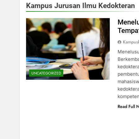
Kampus Jurusan Ilmu Kedokteran
Menelu
Tempat
Kampusb
Menelusu
Berkemba
kedokter
UNCATEGORIZED
pembentuk
mahasiswa
kedokter
kompeten 
Read Full 