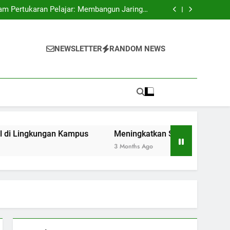
al dalam Mengangkat Citra Perguruan Tinggi
ram Pertukaran Pelajar: Membangun Jaringan
Global di Lingkungan Kampus
l Lewat Kegiatan Organisasi Kemahasiswaan
 Studi Merdeka Belajar di Era Digitalisasi
al dalam Mengangkat Citra Perguruan Tinggi
ram Pertukaran Pelajar: Membangun Jaringan
NEWSLETTER
RANDOM NEWS
Global di Lingkungan Kampus
l Lewat Kegiatan Organisasi Kemahasiswaan
 Studi Merdeka Belajar di Era Digitalisasi
gkungan Kampus
Meningkatkan Soft Skill Lewat Kegiata
3 Months Ago