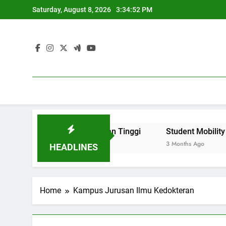
Skip
Saturday, August 8, 2026
3:34:52 PM
to
content
ngkat Citra Perguruan Tinggi
Student Mobility dan Pr
3 Months Ago
HEADLINES
Home
Kampus Jurusan Ilmu Kedokteran