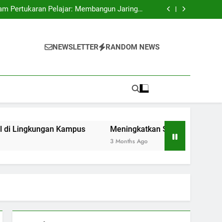
al dalam Mengangkat Citra Perguruan Tinggi
ram Pertukaran Pelajar: Membangun Jaringan
Global di Lingkungan Kampus
l Lewat Kegiatan Organisasi Kemahasiswaan
 Studi Merdeka Belajar di Era Digitalisasi
al dalam Mengangkat Citra Perguruan Tinggi
ram Pertukaran Pelajar: Membangun Jaringan
NEWSLETTER
RANDOM NEWS
Global di Lingkungan Kampus
l Lewat Kegiatan Organisasi Kemahasiswaan
 Studi Merdeka Belajar di Era Digitalisasi
ngkungan Kampus
Meningkatkan Soft Skill Lewat Kegiat
3 Months Ago