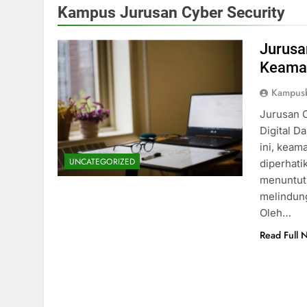
Kampus Jurusan Cyber Security
Jurusa
Keaman
Kampusb
Jurusan C
Digital D
ini, keam
UNCATEGORIZED
diperhati
menuntut 
melindung
Oleh…
Read Full 