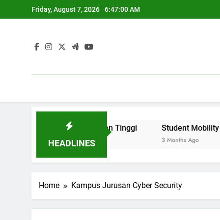
Skip
Friday, August 7, 2026
6:47:00 AM
to
content
angkat Citra Perguruan Tinggi
Student Mobility dan Pr
3 Months Ago
HEADLINES
Home
Kampus Jurusan Cyber Security