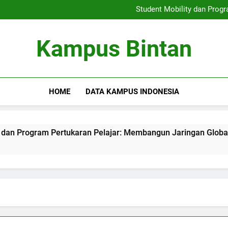
Keterlibatan Pengakuan Glob
Student Mobility dan Prog
Meningkatkan Soft Skil
Penggembangan Program
Keterlibatan Pengakuan Glob
Kampus Bintan
Student Mobility dan Prog
Meningkatkan Soft Skil
Penggembangan Program
HOME
DATA KAMPUS INDONESIA
ogram Pertukaran Pelajar: Membangun Jaringan Global di Li